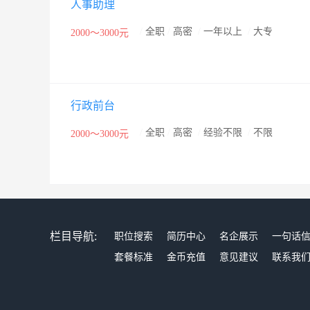
人事助理
/
全职
/
高密
/
一年以上
/
大专
2000～3000元
行政前台
/
全职
/
高密
/
经验不限
/
不限
2000～3000元
栏目导航:
职位搜索
简历中心
名企展示
一句话
套餐标准
金币充值
意见建议
联系我