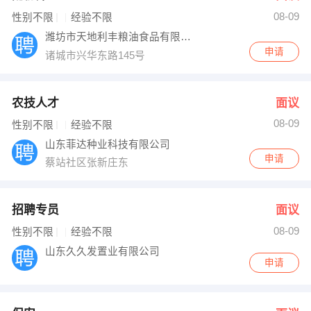
08-09
出纳
保险
性别不限
经验不限
潍坊市天地利丰粮油食品有限公司
编辑
法律
申请
诸城市兴华东路145号
保洁
贸易采购
农技人才
面议
跟单
理财顾问
08-09
性别不限
经验不限
山东菲达种业科技有限公司
其他职位
申请
蔡站社区张新庄东
招聘专员
面议
08-09
性别不限
经验不限
山东久久发置业有限公司
申请