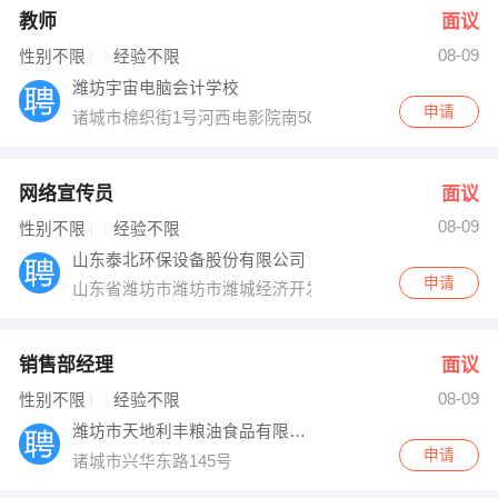
教师
面议
08-09
性别不限
经验不限
潍坊宇宙电脑会计学校
申请
诸城市棉织街1号河西电影院南50米路东（或家佳乐北鸿
网络宣传员
面议
08-09
性别不限
经验不限
山东泰北环保设备股份有限公司
申请
山东省潍坊市潍坊市潍城经济开发区腾飞路641号
销售部经理
面议
08-09
性别不限
经验不限
潍坊市天地利丰粮油食品有限公司
申请
诸城市兴华东路145号