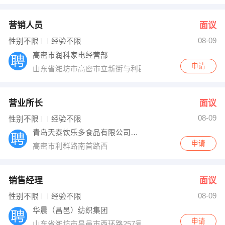
营销人员
面议
08-09
性别不限
经验不限
高密市润科家电经营部
申请
山东省潍坊市高密市立新街与利群路交叉口海尔专卖店
营业所长
面议
08-09
性别不限
经验不限
青岛天泰饮乐多食品有限公司高密营业所
申请
高密市利群路南首路西
销售经理
面议
08-09
性别不限
经验不限
华晨（昌邑）纺织集团
申请
山东省潍坊市昌邑市西环路257号华晨（昌邑）纺织集团