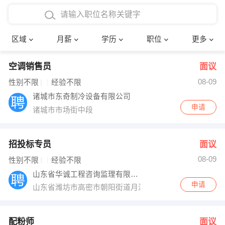
4000-5000元
本科
行政后勤
建筑装潢
确定
区域
月薪
学历
职位
更多
5000-8000元
硕士
销售岗位
教师
空调销售员
面议
8000-12000元
博士
文员
护士
08-09
性别不限
经验不限
12000-20000元
财务会计
传单派发
诸城市东奇制冷设备有限公司
申请
诸城市市场街中段
其他
超市零售
促销导购
网络IT
保健按摩
招投标专员
面议
08-09
性别不限
经验不限
快递员
前台接待
山东省华诚工程咨询监理有限公司
申请
山东省潍坊市高密市朝阳街道月潭路1998号（创业总部
收银员
技术员/工程师
水电/机修
部门经理
配粉师
面议