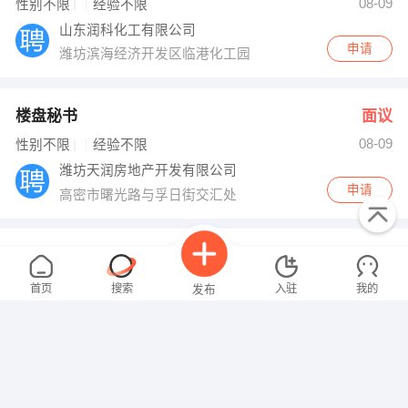
08-09
性别不限
经验不限
山东润科化工有限公司
申请
潍坊滨海经济开发区临港化工园
楼盘秘书
面议
08-09
性别不限
经验不限
潍坊天润房地产开发有限公司
申请
高密市曙光路与孚日街交汇处
客服∕热线咨询
面议
08-09
性别不限
经验不限
首页
搜索
入驻
我的
发布
皇家贝贝妇婴用品有限公司
申请
经济开发区
行政前台
面议