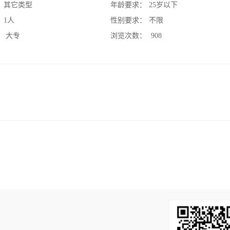
：
其它类型
年龄要求：
25岁以下
：
1人
性别要求：
不限
：
大专
浏览次数：
908