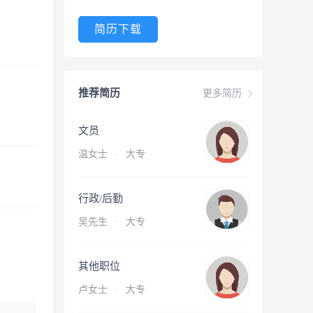
简历下载
推荐简历
更多简历
文员
温女士
·
大专
行政/后勤
吴先生
·
大专
其他职位
卢女士
·
大专