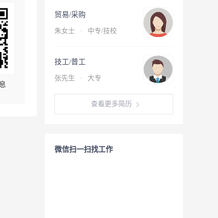
贸易/采购
朱女士
·
中专/技校
技工/普工
张先生
·
大专
息
查看更多简历
微信扫一扫找工作