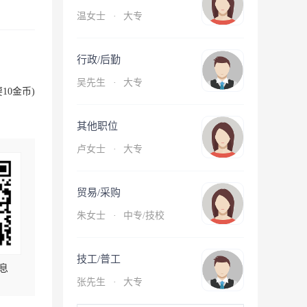
温女士
·
大专
行政/后勤
吴先生
·
大专
10金币)
其他职位
卢女士
·
大专
贸易/采购
朱女士
·
中专/技校
技工/普工
息
张先生
·
大专