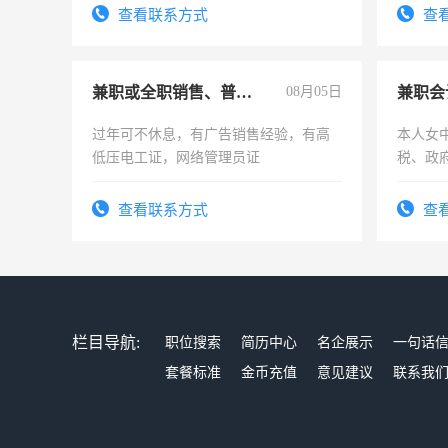
有高低压电工证和十几年工作经验
查看联系方式
查
兼职或全职销售、普工、维修
08月05日
兼职会
过年可不休息，有广告销售经验，有高
本人女
低压电工证，网络管理员证
税、政
为各类
务，财
查看联系方式
查
作
栏目导航:
职位搜索
简历中心
名企展示
一句话
套餐标准
金币充值
意见建议
联系我