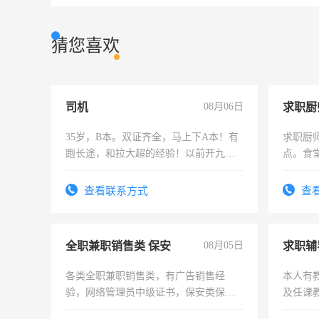
猜您喜欢
司机
08月06日
求职厨
35岁，B本。双证齐全，马上下A本！有
求职厨
跑长途，和拉大超的经验！以前开九米
点。食堂
六，渣土车
上
查看联系方式
查
全职兼职销售类 保安
08月05日
求职辅
各类全职兼职销售类，有广告销售经
本人有
验，网络管理员中级证书，保安类保安
及任课
队长，形象岗或幼儿园保安，维修水电
师，求