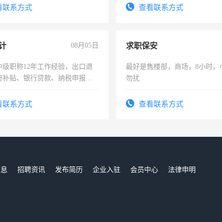
看联系方式
查看联系方式
计
08月05日
求职保安
中级职称12年工作经验，出口退
最好是售楼部，商场，8小时，
府补贴、银行贷款、纳税申报、
勿扰
公司策划，设建新账，理乱账业
务咨询等业务。欲求兼职会计工
看联系方式
查看联系方式
信息
招聘资讯
发布简历
企业入驻
会员中心
法律申明
们