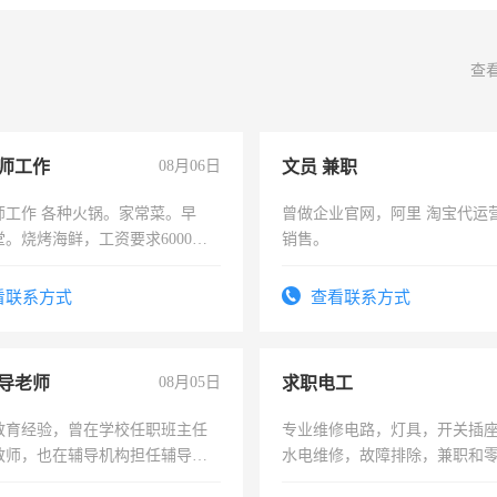
查
师工作
08月06日
文员 兼职
师工作 各种火锅。家常菜。早
曾做企业官网，阿里 淘宝代运
。烧烤海鲜，工资要求6000以
销售。
看联系方式
查看联系方式
导老师
08月05日
求职电工
教育经验，曾在学校任职班主任
专业维修电路，灯具，开关插
教师，也在辅导机构担任辅导教
水电维修，故障排除，兼职和
周一至周五辅导老师的工作