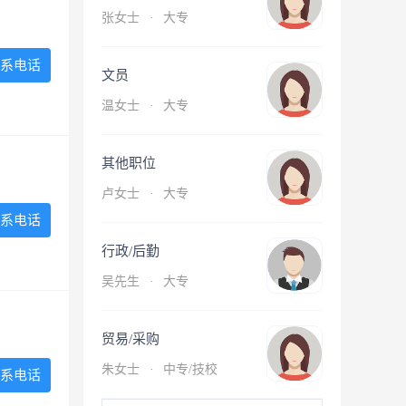
张女士
·
大专
系电话
文员
温女士
·
大专
其他职位
卢女士
·
大专
系电话
行政/后勤
吴先生
·
大专
贸易/采购
朱女士
·
中专/技校
系电话