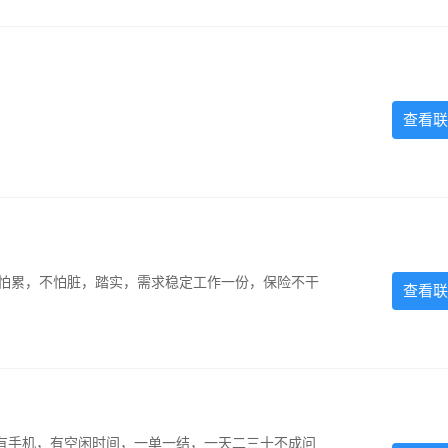
查看联
，不怕累，不怕脏，踏实，需求稳定工作一份，保险不干
查看联
有手机，有空闲时间，一单一结，一天二三十不成问