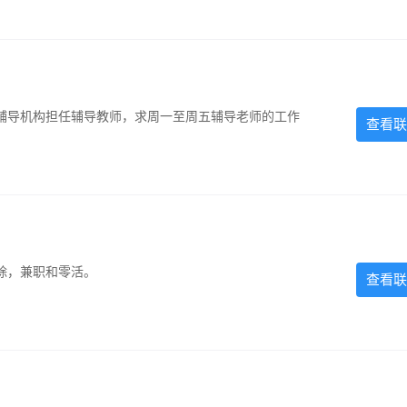
辅导机构担任辅导教师，求周一至周五辅导老师的工作
查看联
除，兼职和零活。
查看联