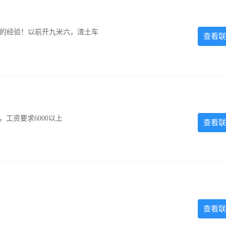
超的经验！以前开九米六，渣土车
查看联
工资要求6000以上
查看联
查看联