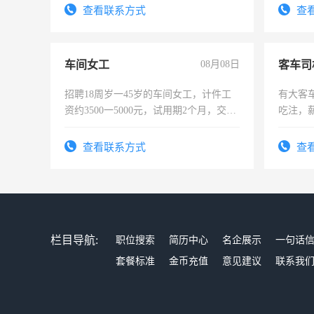
查看联系方式
查
车间女工
08月08日
客车司
招聘18周岁一45岁的车间女工，计件工
有大客
资约3500一5000元，试用期2个月，交五
吃注，
险，有年薪假，年底福利
查看联系方式
查
栏目导航:
职位搜索
简历中心
名企展示
一句话
套餐标准
金币充值
意见建议
联系我