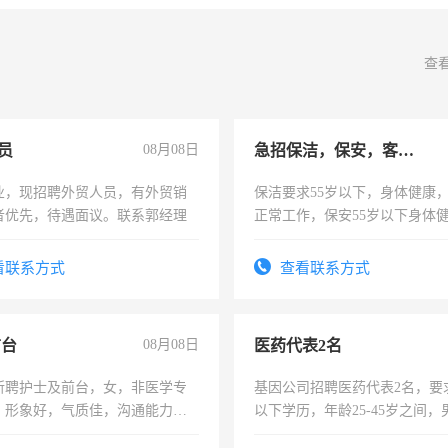
查
员
08月08日
急招保洁，保安，客服，工程
业，现招聘外贸人员，有外贸销
保洁要求55岁以下，身体健康
者优先，待遇面议。联系郭经理
正常工作，保安55岁以下身体
责任心形象端庄，遵纪守法，
录，客服要求45岁以下高中以
看联系方式
查看联系方式
懂电脑工作认真，性格开朗有
能力，工程，懂水电维修。
前台
08月08日
医药代表2名
所聘护士及前台，女，非医学专
基因公司招聘医药代表2名，要
，形象好，气质佳，沟通能力
以下学历，年龄25-45岁之间，
试，周日休息。
可，需要具有营销经验，从事