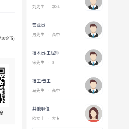
刘先生
·
本科
营业员
男先生
·
高中
10金币)
技术员/工程师
宋先生
·
0
技工/普工
马先生
·
高中
其他职位
息
欧女士
·
大专