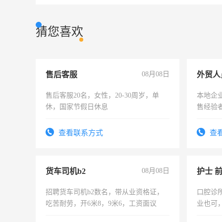
猜您喜欢
售后客服
08月08日
外贸人
售后客服20名，女性，20-30周岁，单
本地企
休，国家节假日休息
售经验
查看联系方式
查
货车司机b2
08月08日
护士 
招聘货车司机b2数名，带从业资格证，
口腔诊
吃苦耐劳，开6米8，9米6，工资面议
业也可
强。面