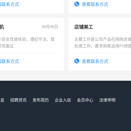
表或者有医学资质的优先，底薪
看联系方式
查看联系方式
交五险。
机
08月08日
店铺美工
车安全驾驶经验，遵纪守法，管
主要工作是公司产品在网络店
薪资面议
处理工作，要求熟练运用PS修图
作时间每天8小时，待遇优厚。
看联系方式
查看联系方式
信息
招聘资讯
发布简历
企业入驻
会员中心
法律申明
们