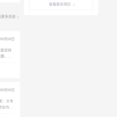
查看更多简历
看更多信息
08月08日
，能坚持
健康，有
无犯罪记
上文化，
良好沟通
08月08日
求：大专
男女均
过医药代